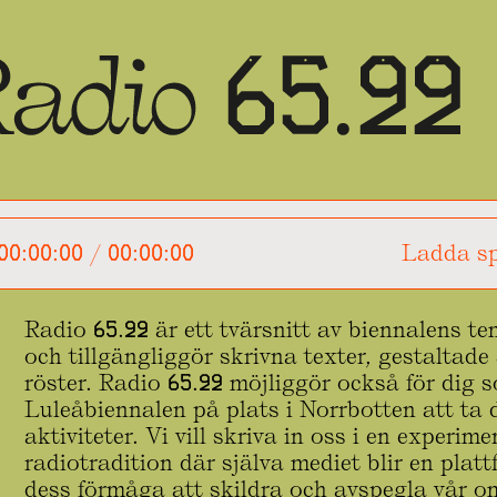
00:00:00
/
00:00:00
Ladda sp
Radio 65.22 är ett tvärsnitt av biennalens t
och tillgängliggör skrivna texter, gestaltade
röster. Radio 65.22 möjliggör också för dig 
Luleåbiennalen på plats i Norrbotten att ta d
aktiviteter. Vi vill skriva in oss i en experim
radiotradition där själva mediet blir en plat
dess förmåga att skildra och avspegla vår omv