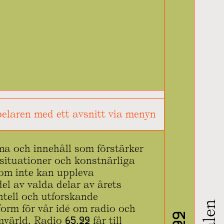
elaren med ett avsnitt via menyn
ema och innehåll som förstärker
 situationer och konstnärliga
som inte kan uppleva
el av valda delar av årets
entell och utforskande
tform för vår idé om radio och
ärld. Radio 65.22 får till