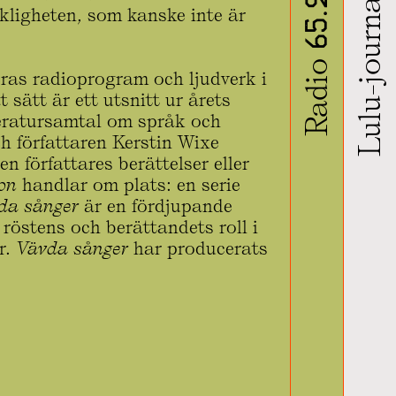
Lulu-journalen
Radio 65.22
rkligheten, som kanske inte är
ras radioprogram och ljudverk i
 sätt är ett utsnitt ur årets
teratursamtal om språk och
ch författaren Kerstin Wixe
n författares berättelser eller
on
handlar om plats: en serie
da sånger
är en fördjupande
röstens och berättandets roll i
r.
Vävda sånger
har producerats