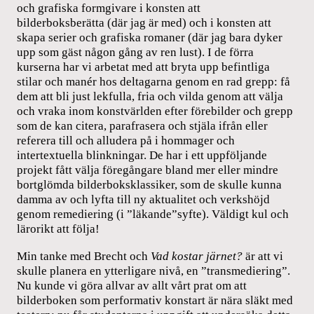
och grafiska formgivare i konsten att
bilderboksberätta (där jag är med) och i konsten att
skapa serier och grafiska romaner (där jag bara dyker
upp som gäst någon gång av ren lust). I de förra
kurserna har vi arbetat med att bryta upp befintliga
stilar och manér hos deltagarna genom en rad grepp: få
dem att bli just lekfulla, fria och vilda genom att välja
och vraka inom konstvärlden efter förebilder och grepp
som de kan citera, parafrasera och stjäla ifrån eller
referera till och alludera på i hommager och
intertextuella blinkningar. De har i ett uppföljande
projekt fått välja föregångare bland mer eller mindre
bortglömda bilderboksklassiker, som de skulle kunna
damma av och lyfta till ny aktualitet och verkshöjd
genom remediering (i ”läkande”syfte). Väldigt kul och
lärorikt att följa!
Min tanke med Brecht och
Vad kostar järnet?
är att vi
skulle planera en ytterligare nivå, en ”transmediering”.
Nu kunde vi göra allvar av allt vårt prat om att
bilderboken som performativ konstart är nära släkt med