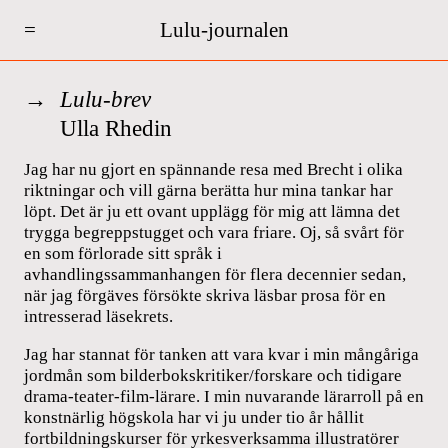
=
Lulu-journalen
Lulu-brev
Ulla Rhedin
Jag har nu gjort en spännande resa med Brecht i olika
riktningar och vill gärna berätta hur mina tankar har
löpt. Det är ju ett ovant upplägg för mig att lämna det
trygga begreppstugget och vara friare. Oj, så svårt för
en som förlorade sitt språk i
avhandlingssammanhangen för flera decennier sedan,
när jag förgäves försökte skriva läsbar prosa för en
intresserad läsekrets.
Jag har stannat för tanken att vara kvar i min mångåriga
jordmån som bilderbokskritiker/forskare och tidigare
drama-teater-film-lärare. I min nuvarande lärarroll på en
konstnärlig högskola har vi ju under tio år hållit
fortbildningskurser för yrkesverksamma illustratörer