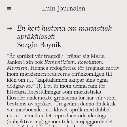
=
Lulu-journalen
En kort historia om marxistisk
språkfilosofi
Sezgin Boynik
”Är språket vår tragedi?” frågar sig Maria
Janion i sin bok
Romanticism, Revolution,
Marxism
. Hennes redogörelse för tragiska motiv
inom marxismen reduceras ofrånkomligen till
idén om att ”kapitalismen skapar sina egna
dödgrävare”.(1) Det är inom denna ram för
litterära föreställningar som marxistiska
filosofer undersökte gränserna för hur vår värld
bestäms av språket. Tragedin i denna dialektik
var inneboende i ett kluvet språk med dubbel
natur – emedan det reproducerade ideologi
(subjektivering) genom talet, möjliggjorde det