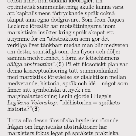
också frihet från sådana ideologier. En
optimistisk sammanfattning skulle kunna vara
att kapitalismens förtryckande språk också
skapat sina egna dödgrävare. Som Jean-Jaques
Leclerce föreslår har motsättningarna inom
marxistiska insikter kring språk skapat ett
utrymme för en “abstraktion som gör det
verkliga livet tänkbart medan man blir medveten
om detta; samtidigt som den fryser och döljer
samma medvetenhet, i form av fetischismens
dåliga abstraktion
”.(2) På ett filosofiskt plan var
denna konceptualisering tätt sammanlänkad
med marxistisk förståelse av dialektiken mellan
medvetande, historia, språk och idé – något som
finner sitt symboliska uttryck i en
marginalanteckning Lenin gjorde i Hegels
Logikens Vetenskap
: ”idéhistorien = språkets
historia?”(3)
Trots alla dessa filosofiska bryderier rörande
frågan om lingvistiska abstraktioner har
marxisters fokus legat på språkets praktiska