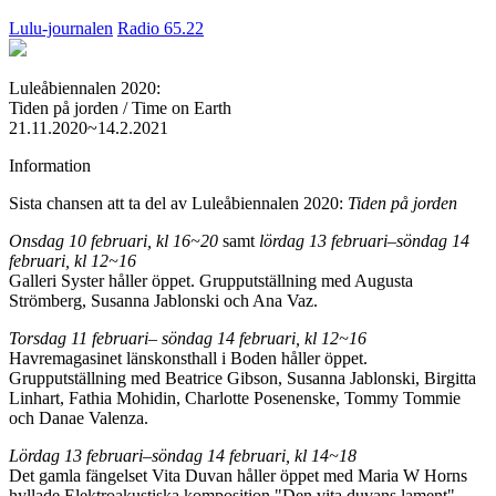
Lulu-journalen
Radio 65.22
Luleåbiennalen 2020:
Tiden på jorden / Time on Earth
21.11.2020~14.2.2021
Information
Sista chansen att ta del av Luleåbiennalen 2020:
Tiden på jorden
Onsdag 10 februari, kl 16~20
samt
lördag 13 februari–söndag 14
februari, kl 12~16
Galleri Syster håller öppet. Grupputställning med Augusta
Strömberg, Susanna Jablonski och Ana Vaz.
Torsdag 11 februari– söndag 14 februari, kl 12~16
Havremagasinet länskonsthall i Boden håller öppet.
Grupputställning med Beatrice Gibson, Susanna Jablonski, Birgitta
Linhart, Fathia Mohidin, Charlotte Posenenske, Tommy Tommie
och Danae Valenza.
Lördag 13 februari–söndag 14 februari, kl 14~18
Det gamla fängelset Vita Duvan håller öppet med Maria W Horns
hyllade Elektroakustiska komposition "Den vita duvans lament"