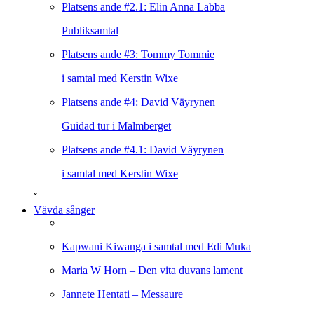
Platsens ande #2.1: Elin Anna Labba
Publiksamtal
Platsens ande #3: Tommy Tommie
i samtal med Kerstin Wixe
Platsens ande #4: David Väyrynen
Guidad tur i Malmberget
Platsens ande #4.1: David Väyrynen
i samtal med Kerstin Wixe
ˇ
Vävda sånger
Kapwani Kiwanga i samtal med Edi Muka
Maria W Horn – Den vita duvans lament
Jannete Hentati – Messaure