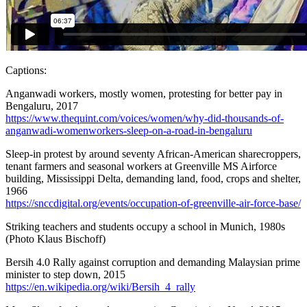
Captions:
Anganwadi workers, mostly women, protesting for better pay in
Bengaluru, 2017
https://www.thequint.com/voices/women/why-did-thousands-of-
anganwadi-womenworkers-sleep-on-a-road-in-bengaluru
Sleep-in protest by around seventy African-American sharecroppers,
tenant farmers and seasonal workers at Greenville MS Airforce
building, Mississippi Delta, demanding land, food, crops and shelter,
1966
https://snccdigital.org/events/occupation-of-greenville-air-force-base/
Striking teachers and students occupy a school in Munich, 1980s
(Photo Klaus Bischoff)
Bersih 4.0 Rally against corruption and demanding Malaysian prime
minister to step down, 2015
https://en.wikipedia.org/wiki/Bersih_4_rally