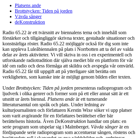
Platsens ande
Brottstycken: Tiden på jorden
Vävda sånger
deKonstruktion
Radio 65.22 är ett tvärsnitt av biennalens tema och innehåll som
förstärker och tillgängliggör skrivna texter, gestaltade situationer och
konstnärliga röster. Radio 65.22 möjliggör också för dig som inte
kan uppleva Luleåbiennalen på plats i Norrbotten att ta del av valda
delar av årets aktiviteter. Vi vill skriva in oss i en experimentell och
utforskande radiotradition där själva mediet blir en plattform för vår
idé om radio och dess förmåga att skildra och avspegla vår omvärld.
Radio 65.22 får till uppgift att på ytterligare sätt berätta om
verkligheten, som kanske inte är möjligt genom bilden eller texten.
Under
Brottstycken: Tiden på jorden
presenteras radioprogram och
ljudverk i olika genrer och former som på ett eller annat sätt är ett
utsnitt ur årets biennal.
Platsens ande
är ett turnerande
litteratursamtal om språk och plats. Under ledning av
kulturjournalisten och författaren Kerstin Wixe söker vi upp platser
som varit avgörande för en författares berättelser eller bär
berättelsens historia. Även
DeKonstruktion
handlar om plats: en
serie program som utspelar sig i Malmberget.
Vävda sånger
är en
fördjupande serie radioprogram som accentuerar sången, röstens och
berättandets roll i skapandet av nya världsbilder och -ordningar.