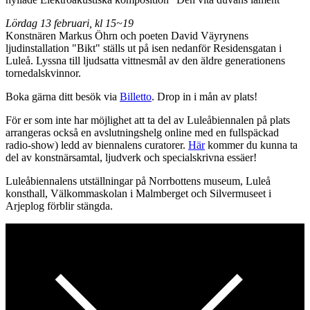
Lördag 13 februari, kl 15~19
Konstnären Markus Öhrn och poeten David Väyrynens
ljudinstallation "Bikt" ställs ut på isen nedanför Residensgatan i
Luleå. Lyssna till ljudsatta vittnesmål av den äldre generationens
tornedalskvinnor.
Boka gärna ditt besök via
Billetto
. Drop in i mån av plats!
För er som inte har möjlighet att ta del av Luleåbiennalen på plats
arrangeras också en avslutningshelg online med en fullspäckad
radio-show) ledd av biennalens curatorer.
Här
kommer du kunna ta
del av konstnärsamtal, ljudverk och specialskrivna essäer!
Luleåbiennalens utställningar på Norrbottens museum, Luleå
konsthall, Välkommaskolan i Malmberget och Silvermuseet i
Arjeplog förblir stängda.