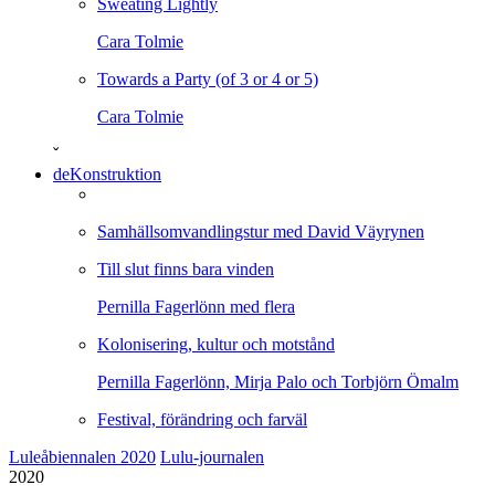
Sweating Lightly
Cara Tolmie
Towards a Party (of 3 or 4 or 5)
Cara Tolmie
ˇ
deKonstruktion
Samhällsomvandlingstur med David Väyrynen
Till slut finns bara vinden
Pernilla Fagerlönn med flera
Kolonisering, kultur och motstånd
Pernilla Fagerlönn, Mirja Palo och Torbjörn Ömalm
Festival, förändring och farväl
Luleåbiennalen 2020
Lulu-journalen
2020