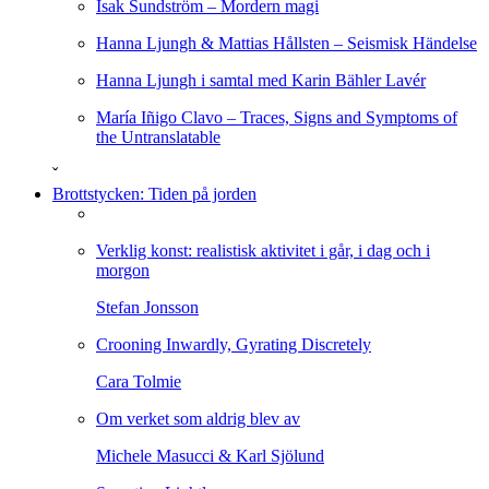
Isak Sundström – Mordern magi
Hanna Ljungh & Mattias Hållsten – Seismisk Händelse
Hanna Ljungh i samtal med Karin Bähler Lavér
María Iñigo Clavo – Traces, Signs and Symptoms of
the Untranslatable
ˇ
Brottstycken: Tiden på jorden
Verklig konst: realistisk aktivitet i går, i dag och i
morgon
Stefan Jonsson
Crooning Inwardly, Gyrating Discretely
Cara Tolmie
Om verket som aldrig blev av
Michele Masucci & Karl Sjölund