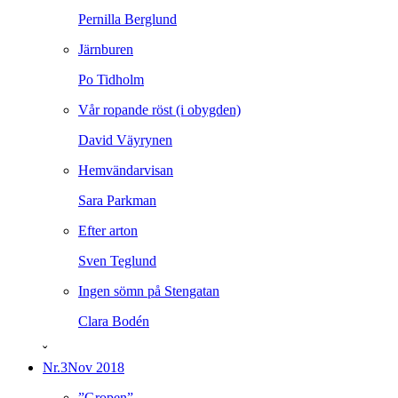
Pernilla Berglund
Järnburen
Po Tidholm
Vår ropande röst (i obygden)
David Väyrynen
Hemvändarvisan
Sara Parkman
Efter arton
Sven Teglund
Ingen sömn på Stengatan
Clara Bodén
ˇ
Nr.3
Nov 2018
”Gropen”