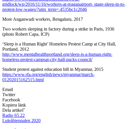
gridlock/wp/2016/11/16/workers-at-reaganairport- stage-sleep-in-to-
protest-low-wages/?utm_term=.4535bc1c2046
More Anganwadi workers, Bengaluru, 2017
Two workers sleeping in factory during a strike in Paris, 1936
(photo Robert Capa, ICP)
‘Sleep is a Human Right’ Homeless Protest Camp at City Hall,
Portland, 2012
http://www.mentalhealthportland.org/sleep-is-a-human-right-
homeless-protest-campsat-city-hall-packs-council/
Student protest against education bill in Myanmar, 2015
https://www.rfa.org/english/news/myanmar/march-
01202015162515.html
Email
Twitter
Facebook
Kopiera länk
Dela artikel
ˆ
Radio 65.22
Luleåbiennalen 2020