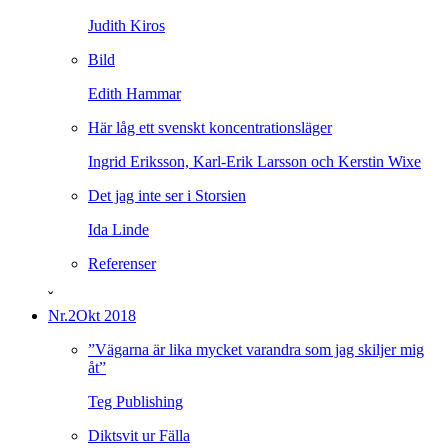
Judith Kiros
Bild
Edith Hammar
Här låg ett svenskt koncentrationsläger
Ingrid Eriksson, Karl-Erik Larsson och Kerstin Wixe
Det jag inte ser i Storsien
Ida Linde
Referenser
ˇ
Nr.2
Okt 2018
”Vägarna är lika mycket varandra som jag skiljer mig
åt”
Teg Publishing
Diktsvit ur Fälla