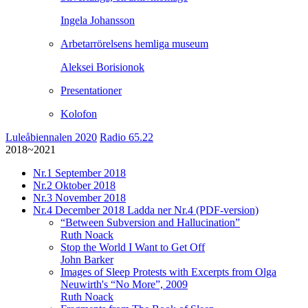
Ingela Johansson
Arbetarrörelsens hemliga museum
Aleksei Borisionok
Presentationer
Kolofon
Luleåbiennalen 2020
Radio 65.22
2018~2021
Nr.1
September 2018
Nr.2
Oktober 2018
Nr.3
November 2018
Nr.4
December 2018
Ladda ner Nr.4 (PDF-version)
“Between Subversion and Hallucination”
Ruth Noack
Stop the World I Want to Get Off
John Barker
Images of Sleep Protests with Excerpts from Olga
Neuwirth's “No More”, 2009
Ruth Noack