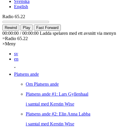
Svenska
English
Radio 65.22
Rewind
Play
Fast Forward
00:00:00
/
00:00:00
Ladda spelaren med ett avsnitt via menyn
=
Radio 65.22
×
Meny
sv
en
ˇ
Platsens ande
Om Platsens ande
Platsens ande #1: Lars Gyllenhaal
i samtal med Kerstin Wixe
Platsens ande #2: Elin Anna Labba
i samtal med Kerstin Wixe