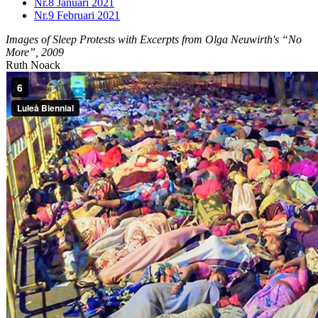
Nr.8
Januari 2021
Nr.9
Februari 2021
Images of Sleep Protests with Excerpts from Olga Neuwirth's “No
More”, 2009
Ruth Noack