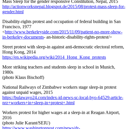
Mass Sleep for the gender responsive Constitution, Nepal, 2015
http://actionworksnepal.blogspot.de/2015/08/protest-mass-sleep-for-
gender.html
Disability-rights protest and occupation of federal building in San
Francisco, 1977
<
http://www.berkeleyside.com/2015/11/09/patient-no-more-show-
in-berkeley-documents
- an-historic-disability-rights-protest/>
Street protest with sleep-in against anti-democratic electoral reform,
Hong Kong, 2014
https://en.wikipedia.org/wiki/2014_Hong_Kong_protests
More striking teachers and students sleep in school in Munich,
1980s
(photo Klaus Bischoff)
National Railways of Zimbabwe workers stage sleep-in protest
against unpaid wages, 2015
https://bulawayo24.com/index-id-news-sc-local-byo-64529-article-
nrz+workers+in+sleep-in+protest+.html
Workers protest for higher wages at a sleep-in at Reagan Airport,
2016
(photo Julie Karant/SEIU)
https://www.washingtonpost.com/news/dr-