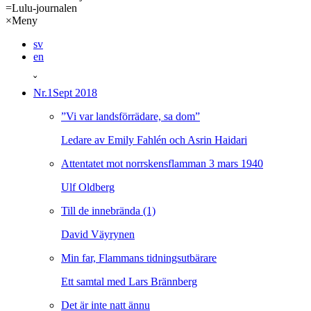
=
Lulu-journalen
×
Meny
sv
en
ˇ
Nr.1
Sept 2018
”Vi var landsförrädare, sa dom”
Ledare av Emily Fahlén och Asrin Haidari
Attentatet mot norrskensflamman 3 mars 1940
Ulf Oldberg
Till de innebrända (1)
David Väyrynen
Min far, Flammans tidningsutbärare
Ett samtal med Lars Brännberg
Det är inte natt ännu