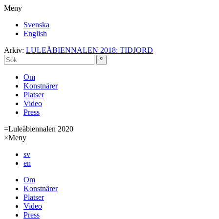
Meny
Svenska
English
Arkiv:
LULEÅBIENNALEN 2018: TIDJORD
Om
Konstnärer
Platser
Video
Press
=
Luleåbiennalen 2020
×
Meny
sv
en
Om
Konstnärer
Platser
Video
Press