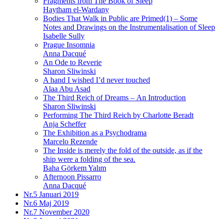
Fragments from The Book of Sleep
Haytham el-Wardany
Bodies That Walk in Public are Primed(1) – Some
Notes and Drawings on the Instrumentalisation of Sleep
Isabelle Sully
Prague Insomnia
Anna Dacqué
An Ode to Reverie
Sharon Sliwinski
A hand I wished I’d never touched
Alaa Abu Asad
The Third Reich of Dreams – An Introduction
Sharon Sliwinski
Performing The Third Reich by Charlotte Beradt
Anja Scheffer
The Exhibition as a Psychodrama
Marcelo Rezende
The Inside is merely the fold of the outside, as if the
ship were a folding of the sea.
Baha Görkem Yalım
Afternoon Pissarro
Anna Dacqué
Nr.5
Januari 2019
Nr.6
Maj 2019
Nr.7
November 2020