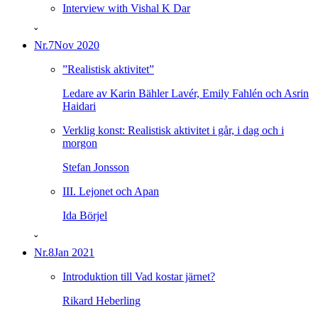
Interview with Vishal K Dar
ˇ
Nr.7
Nov 2020
”Realistisk aktivitet”
Ledare av Karin Bähler Lavér, Emily Fahlén och Asrin
Haidari
Verklig konst: Realistisk aktivitet i går, i dag och i
morgon
Stefan Jonsson
III. Lejonet och Apan
Ida Börjel
ˇ
Nr.8
Jan 2021
Introduktion till Vad kostar järnet?
Rikard Heberling