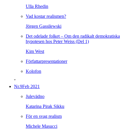
Ulla Rhedin
Vad kostar realismen?
Jörgen Gassilewski
Det odelade folket – Om den radikalt demokratiska
hypotesen hos Peter Weiss (Del 1)
Kim West
Författarpresentationer
Kolofon
ˇ
Nr.9
Feb 2021
Julevädno
Katarina Pirak Sikku
För en svag realism
Michele Masucci