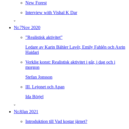
New Forest
Interview with Vishal K Dar
ˇ
Nr.7
Nov 2020
”Realistisk aktivitet”
Ledare av Karin Bähler Lavér, Emily Fahlén och Asrin
Haidari
Verklig konst: Realistisk aktivitet i går, i dag och i
morgon
Stefan Jonsson
III. Lejonet och Apan
Ida Börjel
ˇ
Nr.8
Jan 2021
Introduktion till Vad kostar järnet?