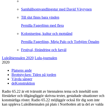
Samhällsomvandlingstur med David Väyrynen
Till slut finns bara vinden
Pernilla Fagerlönn med flera
Kolonisering, kultur och motstånd
Pernilla Fagerlönn, Mirja Palo och Torbjörn Ömalm
Festival, förändring och farväl
Luleåbiennalen 2020
Lulu-journalen
2020
Platsens ande
Brottstycken: Tiden på jorden
Vävda sånger
deKonstruktion
Radio 65.22 är ett tvärsnitt av biennalens tema och innehåll som
förstärker och tillgängliggör skrivna texter, gestaltade situationer och
konstnärliga röster. Radio 65.22 möjliggör också för dig som inte
kan uppleva Luleåbiennalen på plats i Norrbotten att ta del av valda