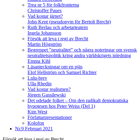
Trea nr 5 för folkfronterna
Christoffer Paues
Vad kostar järnet?
John Kent (pseudonym för Bertolt Brecht)
Ruth Berlau och arbetarteatern
Ingela Johansson
Försök att leva i regi av Brecht
Martin Högström
Begreppet ”neutralitet” och några noteringar om svensk
neutralitetspolitik kring andra världskrigets inledning
Emma Kihl
Läsanteckningar om en pjäs
Elof Hellström och Samuel Richter
Lulu-brev
Ulla Rhedin
Vad kostar realismen?
Jörgen Gassilewski
Det odelade folket – Om den radikalt demokratiska
hypotesen hos Peter Weiss (Del 1)
Kim West
Författarpresentationer
Kolofon
Nr.9
Februari 2021
Försök att leva i regi av Brecht