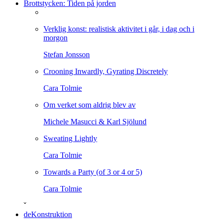
Brottstycken: Tiden på jorden
Verklig konst: realistisk aktivitet i går, i dag och i
morgon
Stefan Jonsson
Crooning Inwardly, Gyrating Discretely
Cara Tolmie
Om verket som aldrig blev av
Michele Masucci & Karl Sjölund
Sweating Lightly
Cara Tolmie
Towards a Party (of 3 or 4 or 5)
Cara Tolmie
ˇ
deKonstruktion