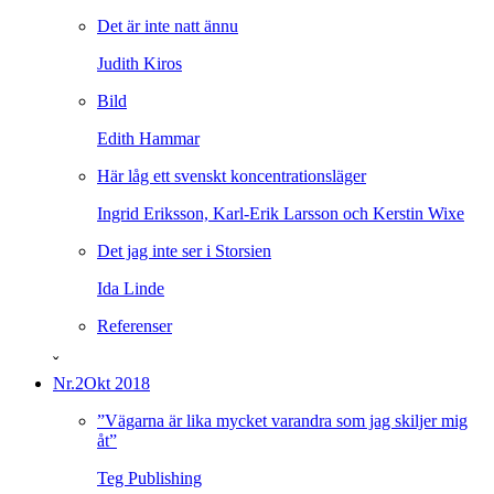
Det är inte natt ännu
Judith Kiros
Bild
Edith Hammar
Här låg ett svenskt koncentrationsläger
Ingrid Eriksson, Karl-Erik Larsson och Kerstin Wixe
Det jag inte ser i Storsien
Ida Linde
Referenser
ˇ
Nr.2
Okt 2018
”Vägarna är lika mycket varandra som jag skiljer mig
åt”
Teg Publishing