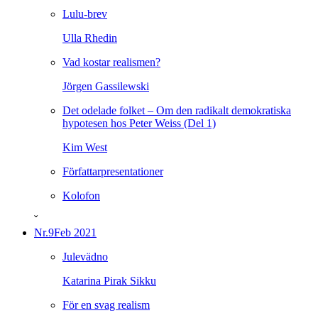
Lulu-brev
Ulla Rhedin
Vad kostar realismen?
Jörgen Gassilewski
Det odelade folket – Om den radikalt demokratiska
hypotesen hos Peter Weiss (Del 1)
Kim West
Författarpresentationer
Kolofon
ˇ
Nr.9
Feb 2021
Julevädno
Katarina Pirak Sikku
För en svag realism