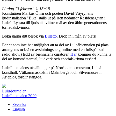
Lördag 13 februari, kl 15~19
Konstnären Markus Öhrn och poeten David Väyrynens
ljudinstallation "Bikt" ställs ut på isen nedanför Residensgatan i
Luleå. Lyssna till ljudsatta vittnesmål av den äldre generationens
tornedalskvinnor.
Boka gärna ditt besök via
Billetto
. Drop in i mån av plats!
För er som inte har möjlighet att ta del av Luleåbiennalen på plats
arrangeras också en avslutningshelg online med en fullspäckad
radio-show) ledd av biennalens curatorer.
Här
kommer du kunna ta
del av konstnärsamtal, ljudverk och specialskrivna essäer!
Luleåbiennalens utställningar på Norrbottens museum, Luleå
konsthall, Välkommaskolan i Malmberget och Silvermuseet i
Arjeplog förblir stängda.
Lulu-journalen
Luleåbiennalen 2020
Svenska
English