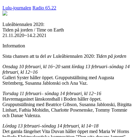
Lulu-journalen
Radio 65.22
Luleåbiennalen 2020:
Tiden på jorden / Time on Earth
21.11.2020~14.2.2021
Information
Sista chansen att ta del av Luleåbiennalen 2020:
Tiden på jorden
Onsdag 10 februari, kl 16~20
samt
lördag 13 februari–söndag 14
februari, kl 12~16
Galleri Syster håller öppet. Grupputställning med Augusta
Strömberg, Susanna Jablonski och Ana Vaz.
Torsdag 11 februari– söndag 14 februari, kl 12~16
Havremagasinet länskonsthall i Boden håller öppet.
Grupputställning med Beatrice Gibson, Susanna Jablonski, Birgitta
Linhart, Fathia Mohidin, Charlotte Posenenske, Tommy Tommie
och Danae Valenza.
Lördag 13 februari–söndag 14 februari, kl 14~18
Det gamla fängelset Vita Duvan håller öppet med Maria W Horns
hyllade Elektroakustiska komposition "Den vita duvans lament"