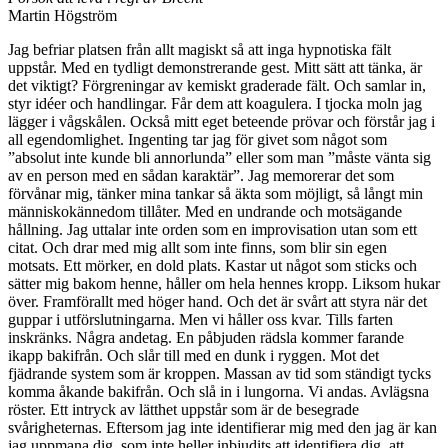
Martin Högström
Jag befriar platsen från allt magiskt så att inga hypnotiska fält
uppstår. Med en tydligt demonstrerande gest. Mitt sätt att tänka, är
det viktigt? Förgreningar av kemiskt graderade fält. Och samlar in,
styr idéer och handlingar. Får dem att koagulera. I tjocka moln jag
lägger i vågskålen. Också mitt eget beteende prövar och förstår jag i
all egendomlighet. Ingenting tar jag för givet som något som
”absolut inte kunde bli annorlunda” eller som man ”måste vänta sig
av en person med en sådan karaktär”. Jag memorerar det som
förvånar mig, tänker mina tankar så äkta som möjligt, så långt min
människokännedom tillåter. Med en undrande och motsägande
hållning. Jag uttalar inte orden som en improvisation utan som ett
citat. Och drar med mig allt som inte finns, som blir sin egen
motsats. Ett mörker, en dold plats. Kastar ut något som sticks och
sätter mig bakom henne, håller om hela hennes kropp. Liksom hukar
över. Framförallt med höger hand. Och det är svårt att styra när det
guppar i utförslutningarna. Men vi håller oss kvar. Tills farten
inskränks. Några andetag. En påbjuden rädsla kommer farande
ikapp bakifrån. Och slår till med en dunk i ryggen. Mot det
fjädrande system som är kroppen. Massan av tid som ständigt tycks
komma åkande bakifrån. Och slå in i lungorna. Vi andas. Avlägsna
röster. Ett intryck av lätthet uppstår som är de besegrade
svårigheternas. Eftersom jag inte identifierar mig med den jag är kan
jag uppmana dig, som inte heller inbjudits att identifiera dig, att