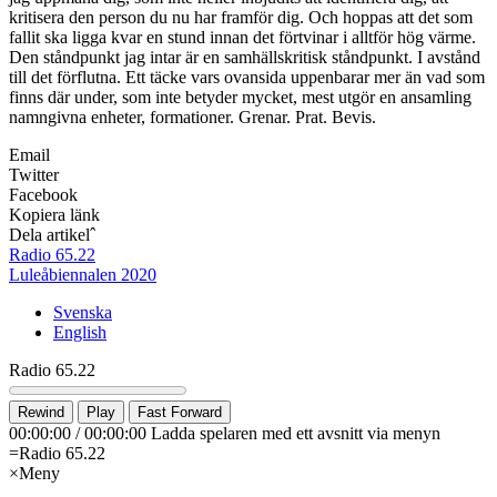
kritisera den person du nu har framför dig. Och hoppas att det som
fallit ska ligga kvar en stund innan det förtvinar i alltför hög värme.
Den ståndpunkt jag intar är en samhällskritisk ståndpunkt. I avstånd
till det förflutna. Ett täcke vars ovansida uppenbarar mer än vad som
finns där under, som inte betyder mycket, mest utgör en ansamling
namngivna enheter, formationer. Grenar. Prat. Bevis.
Email
Twitter
Facebook
Kopiera länk
Dela artikel
ˆ
Radio 65.22
Luleåbiennalen 2020
Svenska
English
Radio 65.22
Rewind
Play
Fast Forward
00:00:00
/
00:00:00
Ladda spelaren med ett avsnitt via menyn
=
Radio 65.22
×
Meny