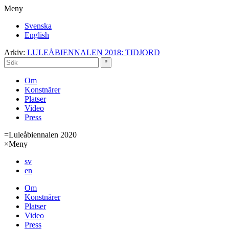
Meny
Svenska
English
Arkiv:
LULEÅBIENNALEN 2018: TIDJORD
Om
Konstnärer
Platser
Video
Press
=
Luleåbiennalen 2020
×
Meny
sv
en
Om
Konstnärer
Platser
Video
Press