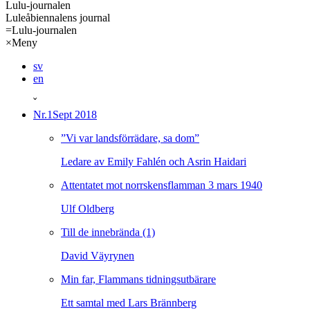
Lulu-journalen
Luleåbiennalens journal
=
Lulu-journalen
×
Meny
sv
en
ˇ
Nr.1
Sept 2018
”Vi var landsförrädare, sa dom”
Ledare av Emily Fahlén och Asrin Haidari
Attentatet mot norrskensflamman 3 mars 1940
Ulf Oldberg
Till de innebrända (1)
David Väyrynen
Min far, Flammans tidningsutbärare
Ett samtal med Lars Brännberg