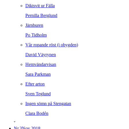
Diktsvit ur Fälla
Pernilla Berglund
Järnburen
Po Tidholm
Vår ropande röst (i obygden)
David Väyrynen
Hemvändarvisan
Sara Parkman
Efter arton
Sven Teglund
Ingen sömn på Stengatan
Clara Bodén
ˇ
Nr.3
Nov 2018