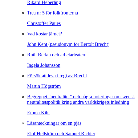
Rikard Heberling
Trea nr 5 för folkfronterna
Christoffer Paues
Vad kostar järnet?
John Kent (pseudonym för Bertolt Brecht)
Ruth Berlau och arbetarteatern
Ingela Johansson
Försök att leva i regi av Brecht
Martin Högström
Begreppet ”neutralitet” och några noteringar om svensk
neutralitetspolitik kring andra världskrigets inledning
Emma Kihl
Läsanteckningar om en pjäs
Elof Hellström och Samuel Richter