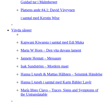
Guidad tur i Malmberget
Platsens ande #4.1: David Väyrynen
i samtal med Kerstin Wixe
ˇ
Vävda sånger
Kapwani Kiwanga i samtal med Edi Muka
Maria W Horn – Den vita duvans lament
Jannete Hentati – Messaure
Isak Sundström – Mordern magi
Hanna Ljungh & Mattias Hållsten – Seismisk Händelse
Hanna Ljungh i samtal med Karin Bähler Lavér
María Iñigo Clavo – Traces, Signs and Symptoms of
the Untranslatable
ˇ