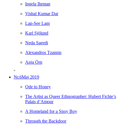
Ingela Ihrman
Vishal Kumar Dar
Lap-See Lam
Karl Sjölund
Neda Saeedi
Alexandros Tzannis
Anja Örn
ˇ
Nr.6
Maj 2019
Ode to Honey
The Artist as Queer Ethnographer: Hubert Fichte’s
Palais d’Amour
A Homeland for a Sissy Boy
Through the Backdoor