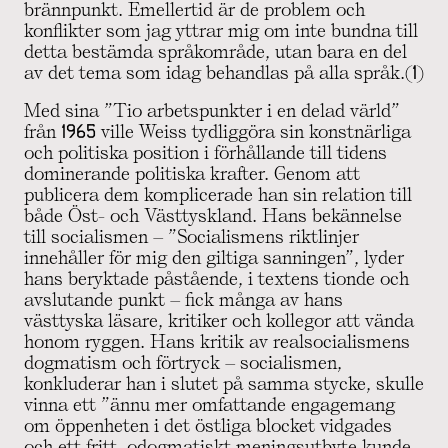
brännpunkt. Emellertid är de problem och
konflikter som jag yttrar mig om inte bundna till
detta bestämda språkområde, utan bara en del
av det tema som idag behandlas på alla språk.(1)
Med sina ”Tio arbetspunkter i en delad värld”
från 1965 ville Weiss tydliggöra sin konstnärliga
och politiska position i förhållande till tidens
dominerande politiska krafter. Genom att
publicera dem komplicerade han sin relation till
både Öst- och Västtyskland. Hans bekännelse
till socialismen – ”Socialismens riktlinjer
innehåller för mig den giltiga sanningen”, lyder
hans beryktade påstående, i textens tionde och
avslutande punkt – fick många av hans
västtyska läsare, kritiker och kollegor att vända
honom ryggen. Hans kritik av realsocialismens
dogmatism och förtryck – socialismen,
konkluderar han i slutet på samma stycke, skulle
vinna ett ”ännu mer omfattande engagemang
om öppenheten i det östliga blocket vidgades
och ett fritt, odogmatiskt meningsutbyte kunde