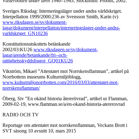
Västerbotten under åren 1940–1945
, Stockholm: Probus, 2002.
Sveriges Riksdag: Interneringsläger under andra världskriget.
Interpellation 1999/2000:236 av Svensson Smith, Karin (v)
www.riksdagen.se/sv/dokument-
lagar/dokument/interpellation/interneringslager-under-andra-
varldskriget_GN10236
Konstitutionsutskottets betänkande
2002/03:KU26
www.riksdagen.se/sv/dokument-
lagar/arende/betankande/fri--och-
rattighetsskyddsfragor_GQ01KU26
Vikström, Mikael ”Attentatet mot Norrskensflamman”, artikel på
Norrbottens museums Kulturmiljöblogg,
www.kulturmiljonorrbotten.com/2016/03/03/attentatet-mot-
norrskensflamman/
Öberg, Siv ”En okänd historia återerövrad”, artikel ur Flamman,
2009-02-19, www.flamman.se/a/en-okand-historia-atererovrad
RADIO OCH TV
Reportage om attentatet mot norrskensflamman, Veckans Brott i
SVT säsong 10 avsnitt 10, mars 2015