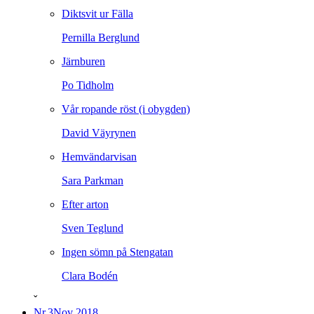
Diktsvit ur Fälla
Pernilla Berglund
Järnburen
Po Tidholm
Vår ropande röst (i obygden)
David Väyrynen
Hemvändarvisan
Sara Parkman
Efter arton
Sven Teglund
Ingen sömn på Stengatan
Clara Bodén
ˇ
Nr.3
Nov 2018