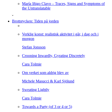
María Iñigo Clavo – Traces, Signs and Symptoms of
the Untranslatable
ˇ
Brottstycken: Tiden på jorden
Verklig konst: realistisk aktivitet i går, i dag och i
morgon
Stefan Jonsson
Crooning Inwardly, Gyrating Discretely
Cara Tolmie
Om verket som aldrig blev av
Michele Masucci & Karl Sjölund
Sweating Lightly
Cara Tolmie
Towards a Party (of 3 or 4 or 5)