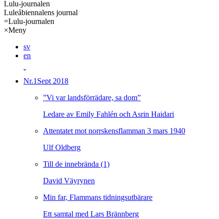
Lulu-journalen
Luleåbiennalens journal
=
Lulu-journalen
×
Meny
sv
en
ˇ
Nr.1
Sept 2018
”Vi var landsförrädare, sa dom”
Ledare av Emily Fahlén och Asrin Haidari
Attentatet mot norrskensflamman 3 mars 1940
Ulf Oldberg
Till de innebrända (1)
David Väyrynen
Min far, Flammans tidningsutbärare
Ett samtal med Lars Brännberg