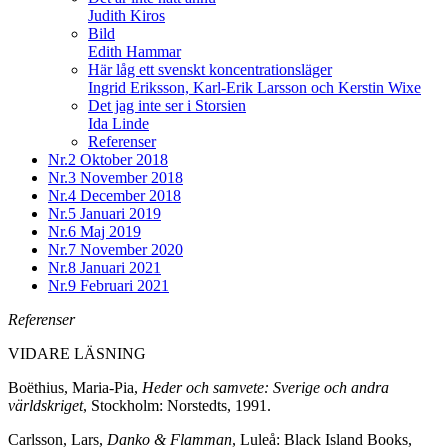
Judith Kiros
Bild
Edith Hammar
Här låg ett svenskt koncentrationsläger
Ingrid Eriksson, Karl-Erik Larsson och Kerstin Wixe
Det jag inte ser i Storsien
Ida Linde
Referenser
Nr.2
Oktober 2018
Nr.3
November 2018
Nr.4
December 2018
Nr.5
Januari 2019
Nr.6
Maj 2019
Nr.7
November 2020
Nr.8
Januari 2021
Nr.9
Februari 2021
Referenser
VIDARE LÄSNING
Boëthius, Maria-Pia,
Heder och samvete: Sverige och andra
världskriget
, Stockholm: Norstedts, 1991.
Carlsson, Lars,
Danko & Flamman
, Luleå: Black Island Books,