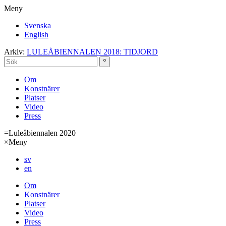
Meny
Svenska
English
Arkiv:
LULEÅBIENNALEN 2018: TIDJORD
Om
Konstnärer
Platser
Video
Press
=
Luleåbiennalen 2020
×
Meny
sv
en
Om
Konstnärer
Platser
Video
Press