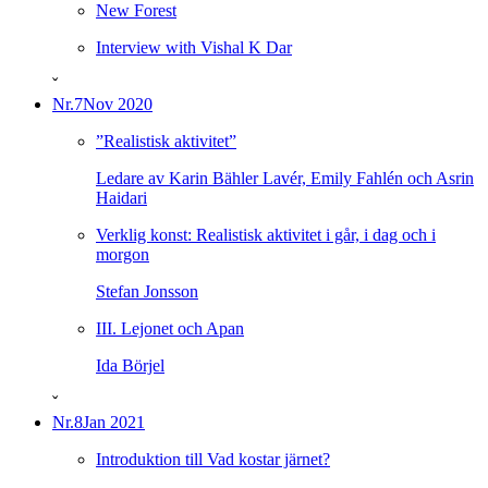
New Forest
Interview with Vishal K Dar
ˇ
Nr.7
Nov 2020
”Realistisk aktivitet”
Ledare av Karin Bähler Lavér, Emily Fahlén och Asrin
Haidari
Verklig konst: Realistisk aktivitet i går, i dag och i
morgon
Stefan Jonsson
III. Lejonet och Apan
Ida Börjel
ˇ
Nr.8
Jan 2021
Introduktion till Vad kostar järnet?