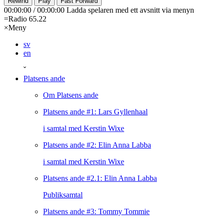
Rewind
Play
Fast Forward
00:00:00
/
00:00:00
Ladda spelaren med ett avsnitt via menyn
=
Radio 65.22
×
Meny
sv
en
ˇ
Platsens ande
Om Platsens ande
Platsens ande #1: Lars Gyllenhaal
i samtal med Kerstin Wixe
Platsens ande #2: Elin Anna Labba
i samtal med Kerstin Wixe
Platsens ande #2.1: Elin Anna Labba
Publiksamtal
Platsens ande #3: Tommy Tommie