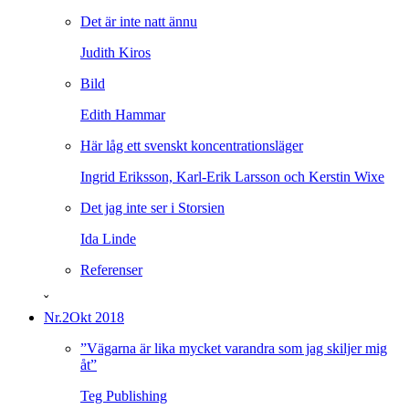
Det är inte natt ännu
Judith Kiros
Bild
Edith Hammar
Här låg ett svenskt koncentrationsläger
Ingrid Eriksson, Karl-Erik Larsson och Kerstin Wixe
Det jag inte ser i Storsien
Ida Linde
Referenser
ˇ
Nr.2
Okt 2018
”Vägarna är lika mycket varandra som jag skiljer mig
åt”
Teg Publishing