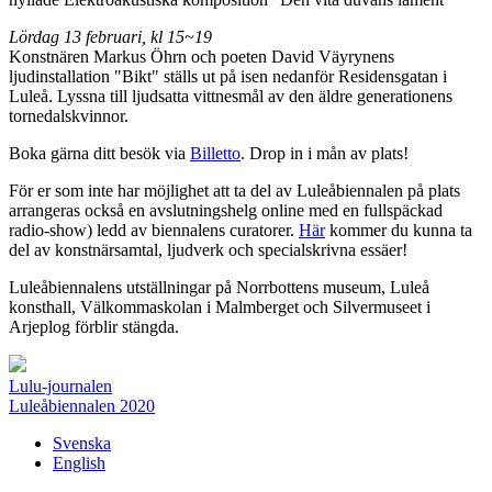
Lördag 13 februari, kl 15~19
Konstnären Markus Öhrn och poeten David Väyrynens
ljudinstallation "Bikt" ställs ut på isen nedanför Residensgatan i
Luleå. Lyssna till ljudsatta vittnesmål av den äldre generationens
tornedalskvinnor.
Boka gärna ditt besök via
Billetto
. Drop in i mån av plats!
För er som inte har möjlighet att ta del av Luleåbiennalen på plats
arrangeras också en avslutningshelg online med en fullspäckad
radio-show) ledd av biennalens curatorer.
Här
kommer du kunna ta
del av konstnärsamtal, ljudverk och specialskrivna essäer!
Luleåbiennalens utställningar på Norrbottens museum, Luleå
konsthall, Välkommaskolan i Malmberget och Silvermuseet i
Arjeplog förblir stängda.
Lulu-journalen
Luleåbiennalen 2020
Svenska
English