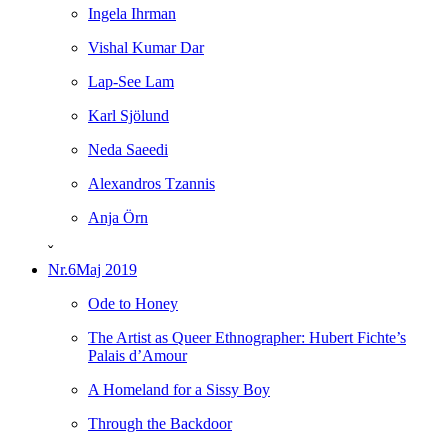
Ingela Ihrman
Vishal Kumar Dar
Lap-See Lam
Karl Sjölund
Neda Saeedi
Alexandros Tzannis
Anja Örn
ˇ
Nr.6
Maj 2019
Ode to Honey
The Artist as Queer Ethnographer: Hubert Fichte’s
Palais d’Amour
A Homeland for a Sissy Boy
Through the Backdoor