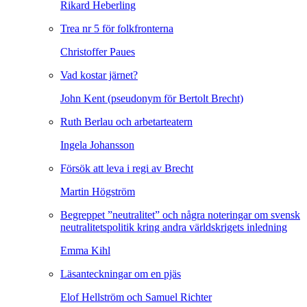
Rikard Heberling
Trea nr 5 för folkfronterna
Christoffer Paues
Vad kostar järnet?
John Kent (pseudonym för Bertolt Brecht)
Ruth Berlau och arbetarteatern
Ingela Johansson
Försök att leva i regi av Brecht
Martin Högström
Begreppet ”neutralitet” och några noteringar om svensk
neutralitetspolitik kring andra världskrigets inledning
Emma Kihl
Läsanteckningar om en pjäs
Elof Hellström och Samuel Richter