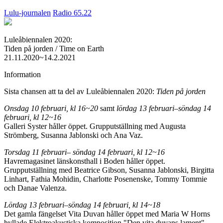
Lulu-journalen
Radio 65.22
Luleåbiennalen 2020:
Tiden på jorden / Time on Earth
21.11.2020~14.2.2021
Information
Sista chansen att ta del av Luleåbiennalen 2020:
Tiden på jorden
Onsdag 10 februari, kl 16~20
samt
lördag 13 februari–söndag 14
februari, kl 12~16
Galleri Syster håller öppet. Grupputställning med Augusta
Strömberg, Susanna Jablonski och Ana Vaz.
Torsdag 11 februari– söndag 14 februari, kl 12~16
Havremagasinet länskonsthall i Boden håller öppet.
Grupputställning med Beatrice Gibson, Susanna Jablonski, Birgitta
Linhart, Fathia Mohidin, Charlotte Posenenske, Tommy Tommie
och Danae Valenza.
Lördag 13 februari–söndag 14 februari, kl 14~18
Det gamla fängelset Vita Duvan håller öppet med Maria W Horns
hyllade Elektroakustiska komposition "Den vita duvans lament"