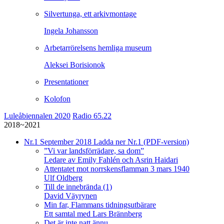
Silvertunga, ett arkivmontage
Ingela Johansson
Arbetarrörelsens hemliga museum
Aleksei Borisionok
Presentationer
Kolofon
Luleåbiennalen 2020
Radio 65.22
2018~2021
Nr.1
September 2018
Ladda ner Nr.1 (PDF-version)
”Vi var landsförrädare, sa dom”
Ledare av Emily Fahlén och Asrin Haidari
Attentatet mot norrskensflamman 3 mars 1940
Ulf Oldberg
Till de innebrända (1)
David Väyrynen
Min far, Flammans tidningsutbärare
Ett samtal med Lars Brännberg
Det är inte natt ännu