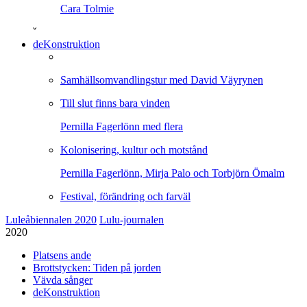
Cara Tolmie
ˇ
deKonstruktion
Samhällsomvandlingstur med David Väyrynen
Till slut finns bara vinden
Pernilla Fagerlönn med flera
Kolonisering, kultur och motstånd
Pernilla Fagerlönn, Mirja Palo och Torbjörn Ömalm
Festival, förändring och farväl
Luleåbiennalen 2020
Lulu-journalen
2020
Platsens ande
Brottstycken: Tiden på jorden
Vävda sånger
deKonstruktion