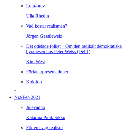
Lulu-brev
Ulla Rhedin
Vad kostar realismen?
Jörgen Gassilewski
Det odelade folket – Om den radikalt demokratiska
hypotesen hos Peter Weiss (Del 1)
Kim West
Författarpresentationer
Kolofon
ˇ
Nr.9
Feb 2021
Julevädno
Katarina Pirak Sikku
För en svag realism