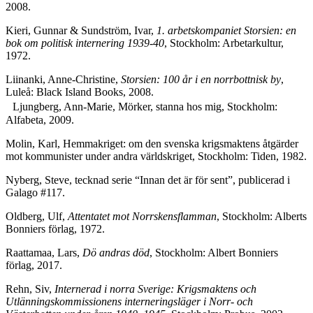
2008.
Kieri, Gunnar & Sundström, Ivar,
1. arbetskompaniet Storsien: en
bok om politisk internering 1939-40
, Stockholm: Arbetarkultur,
1972.
Liinanki, Anne-Christine,
Storsien: 100 år i en norrbottnisk by
,
Luleå: Black Island Books, 2008.
Ljungberg, Ann-Marie, Mörker, stanna hos mig, Stockholm:
Alfabeta, 2009.
Molin, Karl, Hemmakriget: om den svenska krigsmaktens åtgärder
mot kommunister under andra världskriget, Stockholm: Tiden, 1982.
Nyberg, Steve, tecknad serie “Innan det är för sent”, publicerad i
Galago #117.
Oldberg, Ulf,
Attentatet mot Norrskensflamman
, Stockholm: Alberts
Bonniers förlag, 1972.
Raattamaa, Lars,
Dö andras död
, Stockholm: Albert Bonniers
förlag, 2017.
Rehn, Siv,
Internerad i norra Sverige: Krigsmaktens och
Utlänningskommissionens interneringsläger i Norr- och